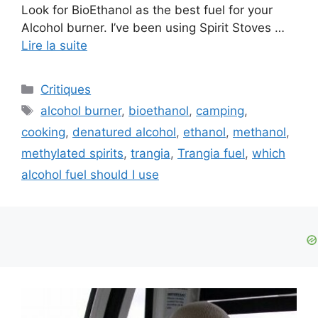
Look for BioEthanol as the best fuel for your
Alcohol burner. I’ve been using Spirit Stoves …
Lire la suite
Critiques
alcohol burner
,
bioethanol
,
camping
,
cooking
,
denatured alcohol
,
ethanol
,
methanol
,
methylated spirits
,
trangia
,
Trangia fuel
,
which
alcohol fuel should I use