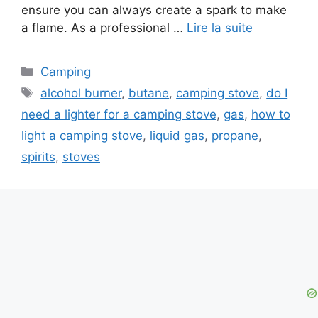
ensure you can always create a spark to make
a flame. As a professional …
Lire la suite
Camping
alcohol burner
,
butane
,
camping stove
,
do I
need a lighter for a camping stove
,
gas
,
how to
light a camping stove
,
liquid gas
,
propane
,
spirits
,
stoves